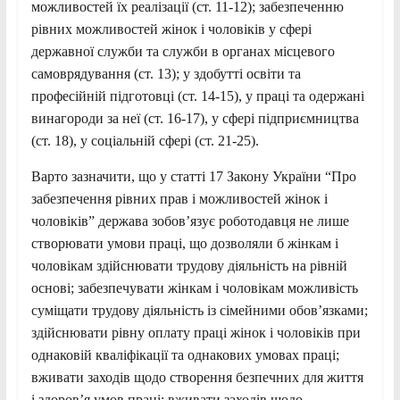
можливостей їх реалізації (ст. 11-12); забезпеченню
рівних можливостей жінок і чоловіків у сфері
державної служби та служби в органах місцевого
самоврядування (ст. 13); у здобутті освіти та
професійній підготовці (ст. 14-15), у праці та одержані
винагороди за неї (ст. 16-17), у сфері підприємництва
(ст. 18), у соціальній сфері (ст. 21-25).
Варто зазначити, що у статті 17 Закону України “Про
забезпечення рівних прав і можливостей жінок і
чоловіків” держава зобов’язує роботодавця не лише
створювати умови праці, що дозволяли б жінкам і
чоловікам здійснювати трудову діяльність на рівній
основі; забезпечувати жінкам і чоловікам можливість
суміщати трудову діяльність із сімейними обов’язками;
здійснювати рівну оплату праці жінок і чоловіків при
однаковій кваліфікації та однакових умовах праці;
вживати заходів щодо створення безпечних для життя
і здоров’я умов праці; вживати заходів щодо