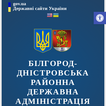
Перейти
gov.ua
до
Державні сайти України
Ві
вмісту
БІЛГОРОД-
ДНІСТРОВСЬКА
РАЙОННА
ДЕРЖАВНА
АДМІНІСТРАЦІЯ