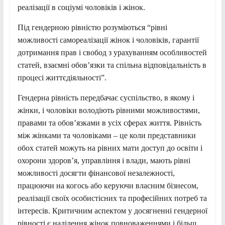
реалізації в соціумі чоловіків і жінок.
Під гендерною рівністю розуміються “рівні
можливості самореалізації жінок і чоловіків, гарантії
дотримання прав і свобод з урахуванням особливостей
статей, взаємні обов’язки та спільна відповідальність в
процесі життєдіяльності”.
Гендерна рівність передбачає суспільство, в якому і
жінки, і чоловіки володіють рівними можливостями,
правами та обов’язками в усіх сферах життя. Рівність
між жінками та чоловіками – це коли представники
обох статей можуть на рівних мати доступ до освіти і
охорони здоров’я, управління і влади, мають рівні
можливості досягти фінансової незалежності,
працюючи на когось або керуючи власним бізнесом,
реалізації своїх особистісних та професійних потреб та
інтересів. Критичним аспектом у досягненні гендерної
рівності є наділення жінок повноваженнями і більш