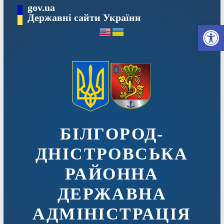
Перейти
gov.ua
до
Державні сайти України
Ві
вмісту
БІЛГОРОД-
ДНІСТРОВСЬКА
РАЙОННА
ДЕРЖАВНА
АДМІНІСТРАЦІЯ