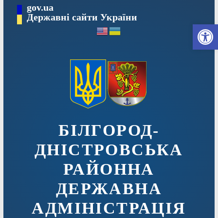
Перейти
gov.ua
до
Державні сайти України
Ві
вмісту
БІЛГОРОД-
ДНІСТРОВСЬКА
РАЙОННА
ДЕРЖАВНА
АДМІНІСТРАЦІЯ