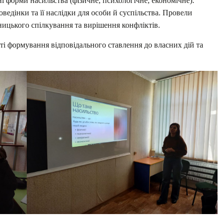
форми насильства (фізичне, психологічне, економічне).
дінки та її наслідки для особи й суспільства. Провели
ицького спілкування та вирішення конфліктів.
і формування відповідального ставлення до власних дій та