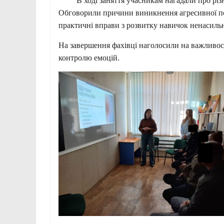
В ході заняття учасникам нагадали про різні 
Обговорили причини виникнення агресивної пове
практичні вправи з розвитку навичок ненасильн
На завершення фахівці наголосили на важливост
контролю емоцій.