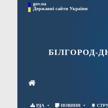
Перейти
gov.ua
до
Державні сайти України
вмісту
БІЛГОРОД-
РДА
НОВИНИ
СТРУ