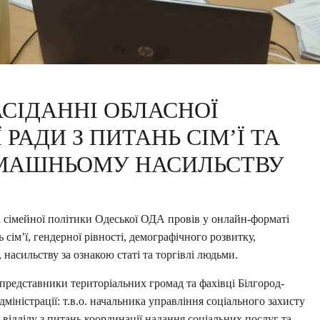
АСІДАННІ ОБЛАСНОЇ
РАДИ З ПИТАНЬ СІМ’Ї ТА
ОМАШНЬОМУ НАСИЛЬСТВУ
та сімейної політики Одеської ОДА провів у онлайн-форматі
 сім’ї, гендерної рівності, демографічного розвитку,
 насильству за ознакою статі та торгівлі людьми.
представники територіальних громад та фахівці Білгород-
дміністрації: т.в.о. начальника управління соціального захисту
ділу з питань координації надання соціальних послуг та