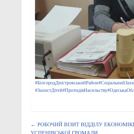
#БілгородДністровськийРайон
#СоціальнийЗах
#ЗахистДітей
#ПротидіяНасильству
#ОдеськаОбл
←
РОБОЧИЙ ВІЗИТ ВІДДІЛУ ЕКОНОМІ
УСПЕНІВСЬКОЇ ГРОМАДИ