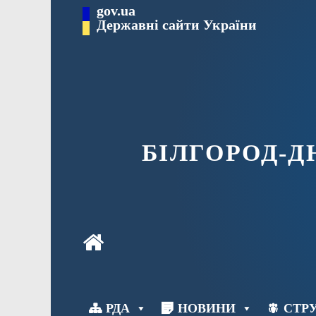
Перейти
gov.ua
до
Державні сайти України
вмісту
БІЛГОРОД-
РДА
НОВИНИ
СТРУ