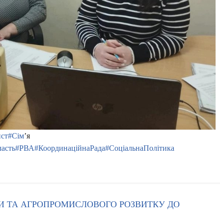
ист
#Сім
’я
асть
#РВА
#КоординаційнаРада
#СоціальнаПолітика
КИ ТА АГРОПРОМИСЛОВОГО РОЗВИТКУ ДО