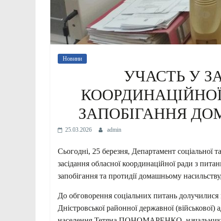
Новини
УЧАСТЬ У З
КООРДИНАЦІЙНОЇ 
ЗАПОБІГАННЯ Д
25.03.2026
admin
Сьогодні, 25 березня, Департамент соціальної 
засідання обласної координаційної ради з питань
запобігання та протидії домашньому насильству,
До обговорення соціальних питань долучилися 
Дністровської районної державної (військової) а
населення Тетяна ПОНОМАРЕНКО, начальник від