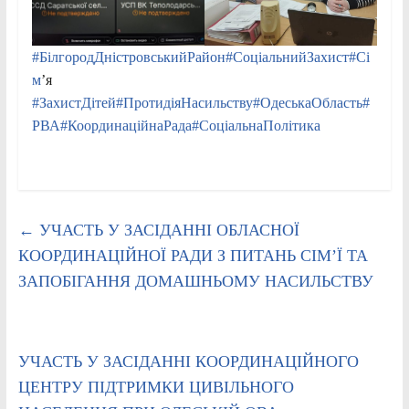
#БілгородДністровськийРайон
#СоціальнийЗахист
#Сі
м
’я
#ЗахистДітей
#ПротидіяНасильству
#ОдеськаОбласть
#
РВА
#КоординаційнаРада
#СоціальнаПолітика
←
УЧАСТЬ У ЗАСІДАННІ ОБЛАСНОЇ
КООРДИНАЦІЙНОЇ РАДИ З ПИТАНЬ СІМ’Ї ТА
ЗАПОБІГАННЯ ДОМАШНЬОМУ НАСИЛЬСТВУ
УЧАСТЬ У ЗАСІДАННІ КООРДИНАЦІЙНОГО
ЦЕНТРУ ПІДТРИМКИ ЦИВІЛЬНОГО