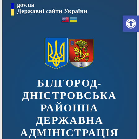
Перейти
gov.ua
до
Державні сайти України
Ві
вмісту
БІЛГОРОД-
ДНІСТРОВСЬКА
РАЙОННА
ДЕРЖАВНА
АДМІНІСТРАЦІЯ