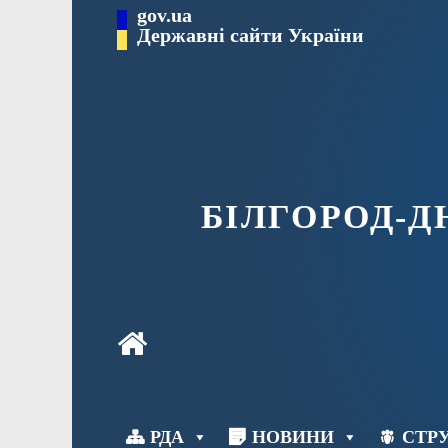
Перейти
gov.ua
до
Державні сайти України
вмісту
БІЛГОРОД-
РДА
НОВИНИ
СТРУ