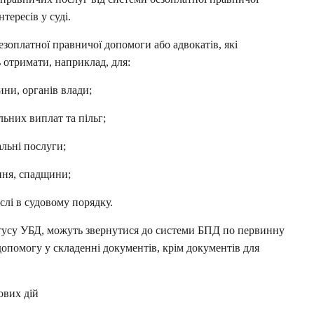
тересів у суді.
зоплатної правничої допомоги або адвокатів, які
отримати, наприклад, для:
ини, органів влади;
ьних виплат та пільг;
льні послуги;
ння, спадщини;
слі в судовому порядку.
атусу УБД, можуть звернутися до системи БПД по первинну
допомогу у складенні документів, крім документів для
ових дій