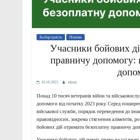
Безбар'єрність
Новини
Учасники бойових ді
правничу допомогу: 
допо
10.10.2023
admin
Понад 10 тисяч ветеранів війни та
військовослу
допомоги від початку 2023 року. Серед поширених
військової служби, порядок переведення до іншо
правовідносин, зокрема стягнення аліментів, р
бойових дій отримати безоплатну правничу до
Учасники бойових дій мають право на усі види