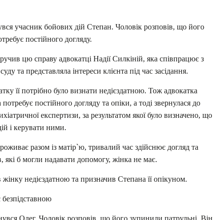
вся учасник бойових дій Степан. Чоловік розповів, що його
отребує постійного догляду.
учив цю справу адвокатці Надії Силкіній, яка співпрацює з
уду та представляла інтереси клієнта під час засідання.
атку її потрібно було визнати недієздатною. Тож адвокатка
а потребує постійного догляду та опіки, а тоді звернулася до
хіатричної експертизи, за результатом якої було визначено, що
ій і керувати ними.
проживає разом із матір`ю, тривалий час здійснює догляд та
, які б могли надавати допомогу, жінка не має.
 жінку недієздатною та призначив Степана її опікуном.
 безпідставною
вся Олег. Чоловік розповів, що його зупинили патрульні. Він