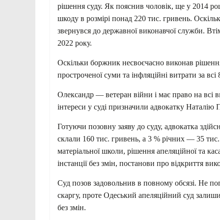
рішення суду. Як пояснив чоловік, ще у 2014 ро
шкоду в розмірі понад 220 тис. гривень. Оскіл
звернувся до державної виконавчої служби. Вт
2022 року.
Оскільки боржник несвоєчасно виконав рішення 
простроченої суми та інфляційні витрати за всі
Олександр — ветеран війни і має право на всі
інтереси у суді призначили адвокатку Наталію 
Готуючи позовну заяву до суду, адвокатка здійс
склали 160 тис. гривень, а 3 % річних — 35 тис
матеріальної школи, рішення апеляційної та кас
інстанції без змін, постанови про відкриття ви
Суд позов задовольнив в повному обсязі. Не п
скаргу, проте Одеський апеляційний суд залиши
без змін.