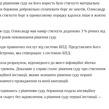
ці рішенням суду на його користь було стягнуто матеріальну
ьки боржник добровільно сплачувати борг не захотів, Олександр
ім стягнути борг в примусовому порядку вдалося лише в жовтні
суду, Олександр мав намір стягнути додатково 3 % річних від
 8 років невиконання рішення суду.
 види правничих послуг від системи БПД. Представляти його
Петренко, яка співпрацює з системою БПД.
нила розрахунок, відповідного до якого інфляційні збитки
. гривень. Доказами у справі стали: рішення суду про стягнення
аційної інстанції, якими залишено рішення суду першої
конавчого провадження та копії квитанцій.
огодившись з рішенням суду, боржниця подала апеляційну
в скаргу без задоволення, а рішення суду першої інстанції —