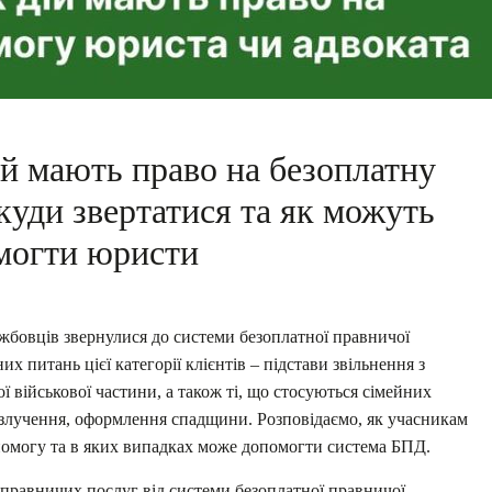
й мають право на безоплатну
куди звертатися та як можуть
могти юристи
жбовців звернулися до системи безоплатної правничої
 питань цієї категорії клієнтів – підстави звільнення з
ї військової частини, а також ті, що стосуються сімейних
озлучення, оформлення спадщини. Розповідаємо, як учасникам
помогу та в яких випадках може допомогти система БПД.
 правничих послуг від системи безоплатної правничої