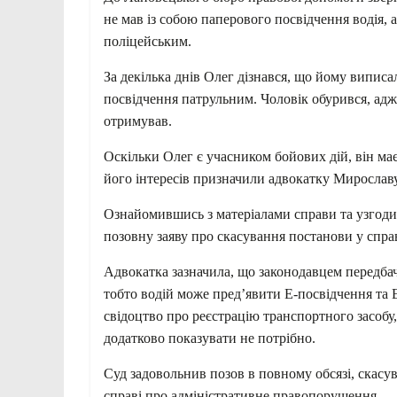
не мав із собою паперового посвідчення водія, 
поліцейським.
За декілька днів Олег дізнався, що йому виписа
посвідчення патрульним. Чоловік обурився, адж
отримував.
Оскільки Олег є учасником бойових дій, він ма
його інтересів призначили адвокатку Мирослав
Ознайомившись з матеріалами справи та узгоди
позовну заяву про скасування постанови у спра
Адвокатка зазначила, що законодавцем передба
тобто водій може пред’явити E-посвідчення та 
свідоцтво про реєстрацію транспортного засобу,
додатково показувати не потрібно.
Суд задовольнив позов в повному обсязі, скасу
справі про адміністративне правопорушення.