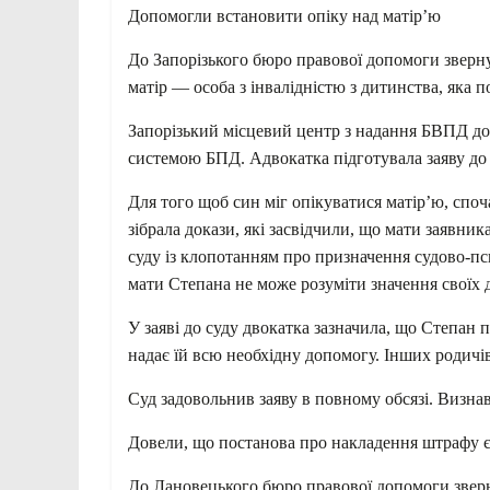
Допомогли встановити опіку над матір’ю
До Запорізького бюро правової допомоги зверну
матір — особа з інвалідністю з дитинства, яка п
Запорізький місцевий центр з надання БВПД дор
системою БПД. Адвокатка підготувала заяву до с
Для того щоб син міг опікуватися матір’ю, споч
зібрала докази, які засвідчили, що мати заявник
суду із клопотанням про призначення судово-пси
мати Степана не може розуміти значення своїх д
У заяві до суду двокатка зазначила, що Степан 
надає їй всю необхідну допомогу. Інших родичів
Суд задовольнив заяву в повному обсязі. Визнав
Довели, що постанова про накладення штрафу є
До Лановецького бюро правової допомоги зверну