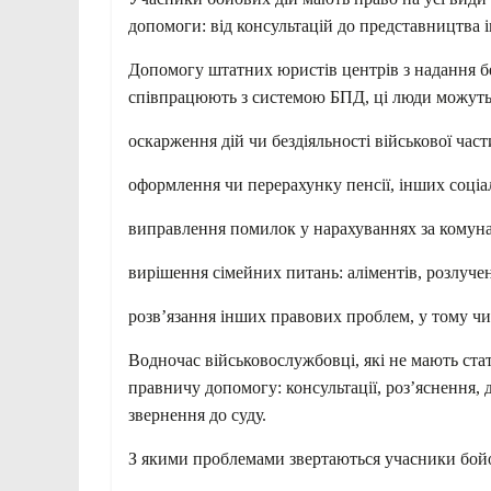
допомоги: від консультацій до представництва ін
Допомогу штатних юристів центрів з надання бе
співпрацюють з системою БПД, ці люди можуть 
оскарження дій чи бездіяльності військової част
оформлення чи перерахунку пенсії, інших соціал
виправлення помилок у нарахуваннях за комуна
вирішення сімейних питань: аліментів, розлуче
розв’язання інших правових проблем, у тому чи
Водночас військовослужбовці, які не мають ст
правничу допомогу: консультації, роз’яснення, 
звернення до суду.
З якими проблемами звертаються учасники бой