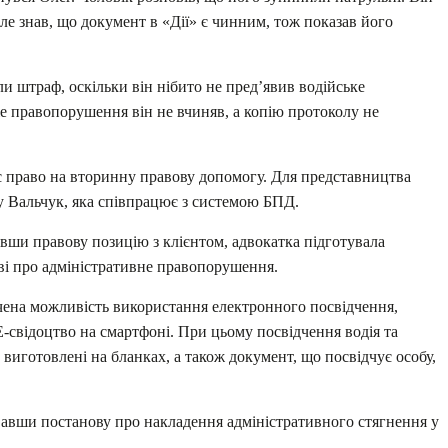
але знав, що документ в «Дії» є чинним, тож показав його
ли штраф, оскільки він нібито не пред’явив водійське
е правопорушення він не вчиняв, а копію протоколу не
є право на вторинну правову допомогу. Для представництва
у Вальчук, яка співпрацює з системою БПД.
вши правову позицію з клієнтом, адвокатка підготувала
ві про адміністративне правопорушення.
чена можливість використання електронного посвідчення,
E-свідоцтво на смартфоні. При цьому посвідчення водія та
 виготовлені на бланках, а також документ, що посвідчує особу,
вавши постанову про накладення адміністративного стягнення у