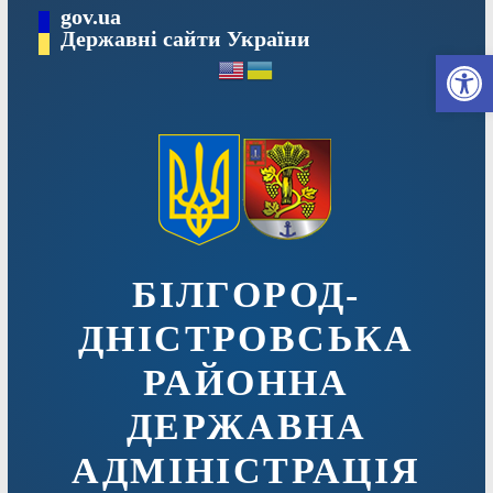
Перейти
gov.ua
до
Державні сайти України
Ві
вмісту
БІЛГОРОД-
ДНІСТРОВСЬКА
РАЙОННА
ДЕРЖАВНА
АДМІНІСТРАЦІЯ