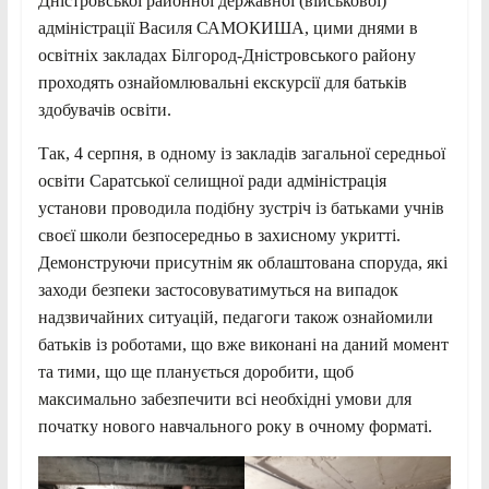
Дністровської районної державної (військової)
адміністрації Василя САМОКИША, цими днями в
освітніх закладах Білгород-Дністровського району
проходять ознайомлювальні екскурсії для батьків
здобувачів освіти.
Так, 4 серпня, в одному із закладів загальної середньої
освіти Саратської селищної ради адміністрація
установи проводила подібну зустріч із батьками учнів
своєї школи безпосередньо в захисному укритті.
Демонструючи присутнім як облаштована споруда, які
заходи безпеки застосовуватимуться на випадок
надзвичайних ситуацій, педагоги також ознайомили
батьків із роботами, що вже виконані на даний момент
та тими, що ще планується доробити, щоб
максимально забезпечити всі необхідні умови для
початку нового навчального року в очному форматі.