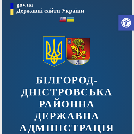
Перейти
gov.ua
до
Державні сайти України
Ві
вмісту
БІЛГОРОД-
ДНІСТРОВСЬКА
РАЙОННА
ДЕРЖАВНА
АДМІНІСТРАЦІЯ