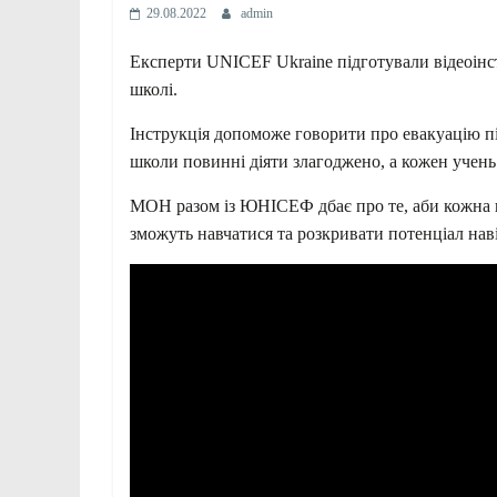
29.08.2022
admin
Експерти UNICEF Ukraine підготували відеоінстр
школі.
Інструкція допоможе говорити про евакуацію пі
школи повинні діяти злагоджено, а кожен учень
МОН разом із ЮНІСЕФ дбає про те, аби кожна шк
зможуть навчатися та розкривати потенціал наві