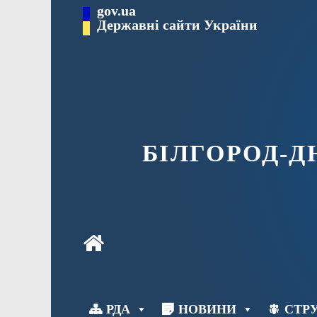
Перейти
gov.ua
до
Державні сайти України
вмісту
БІЛГОРОД-
РДА
НОВИНИ
СТРУ