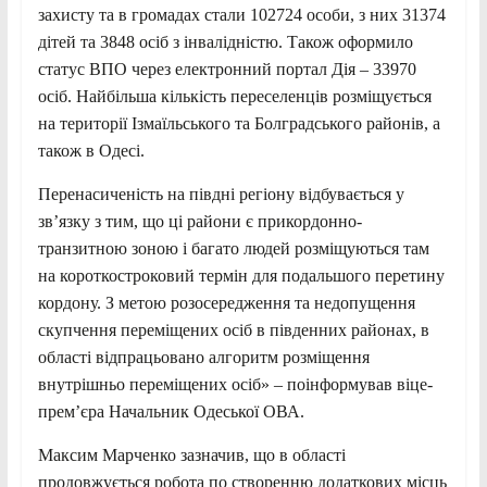
захисту та в громадах стали 102724 особи, з них 31374
дітей та 3848 осіб з інвалідністю. Також оформило
статус ВПО через електронний портал Дія – 33970
осіб. Найбільша кількість переселенців розміщується
на території Ізмаїльського та Болградського районів, а
також в Одесі.
Перенасиченість на півдні регіону відбувається у
зв’язку з тим, що ці райони є прикордонно-
транзитною зоною і багато людей розміщуються там
на короткостроковий термін для подальшого перетину
кордону. З метою розосередження та недопущення
скупчення переміщених осіб в південних районах, в
області відпрацьовано алгоритм розміщення
внутрішньо переміщених осіб» – поінформував віце-
прем’єра Начальник Одеської ОВА.
Максим Марченко зазначив, що в області
продовжується робота по створенню додаткових місць