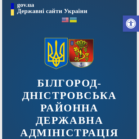
Перейти
gov.ua
до
Державні сайти України
Ві
вмісту
БІЛГОРОД-
ДНІСТРОВСЬКА
РАЙОННА
ДЕРЖАВНА
АДМІНІСТРАЦІЯ