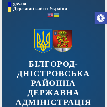
Перейти
gov.ua
до
Державні сайти України
Ві
вмісту
БІЛГОРОД-
ДНІСТРОВСЬКА
РАЙОННА
ДЕРЖАВНА
АДМІНІСТРАЦІЯ