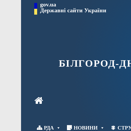
Перейти
gov.ua
до
Державні сайти України
вмісту
БІЛГОРОД-
РДА
НОВИНИ
СТРУ