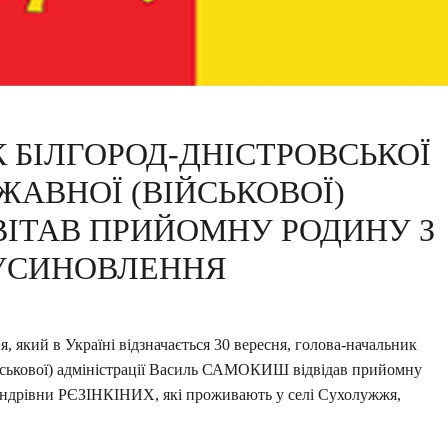
 БІЛГОРОД-ДНІСТРОВСЬКОЇ
ЖАВНОЇ (ВІЙСЬКОВОЇ)
ВІТАВ ПРИЙОМНУ РОДИНУ З
УСИНОВЛЕННЯ
, який в Україні відзначається 30 вересня, голова-начальник
ійськової) адміністрації Василь САМОКИШ відвідав прийомну
сандрівни РЄЗІНКІНИХ, які проживають у селі Сухолужжя,