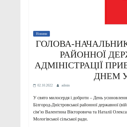
Новини
ГОЛОВА-НАЧАЛЬНИК
РАЙОННОЇ ДЕР
АДМІНІСТРАЦІЇ ПРИ
ДНЕМ 
02.10.2022
admin
У свято милосердя і доброти – День усиновлення
Білгород-Дністровської районної державної (в
сім’ю Валентина Вікторовича та Наталії Олек
Мологівської сільської ради.