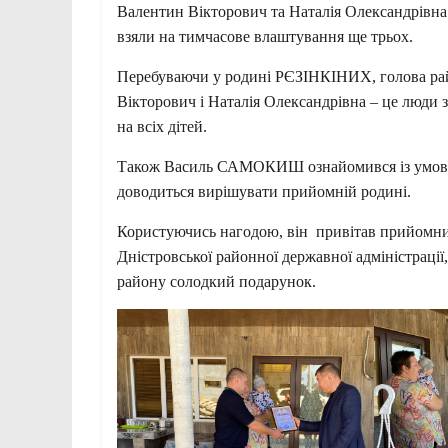
Валентин Вікторович та Наталія Олександрівна
взяли на тимчасове влаштування ще трьох.
Перебуваючи у родині РЄЗІНКІНИХ, голова райд
Вікторович і Наталія Олександрівна – це люди 
на всіх дітей.
Також Василь САМОКИШ ознайомився із умовам
доводиться вирішувати прийомній родині.
Користуючись нагодою, він привітав прийомних 
Дністровської районної державної адміністраці
району солодкий подарунок.