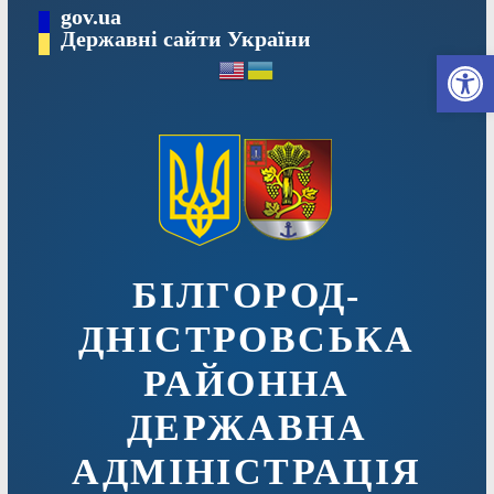
Перейти
gov.ua
до
Державні сайти України
Ві
вмісту
БІЛГОРОД-
ДНІСТРОВСЬКА
РАЙОННА
ДЕРЖАВНА
АДМІНІСТРАЦІЯ