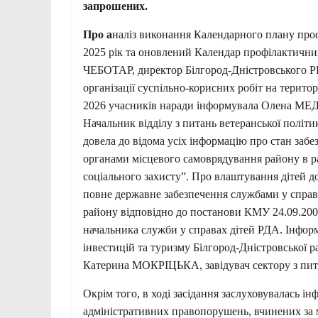
запрошених.
Про а
наліз виконання Календарного плану про
2025 рік та оновлений Календар профілактичних
ЧЕБОТАР, директор Білгород-Дністровського
організації суспільно-корисних робіт на терито
2026 учасників наради інформувала Олена МЕД
Начальник відділу з питань ветеранської по
довела до відома усіх інформацію про стан забез
органами місцевого самоврядування району в рам
соціального захисту”. Про влаштування дітей до
повне державне забезпечення службами у справ
району відповідно до постанови КМУ 24.09.200
начальника служби у справах дітей РДА. Інформ
інвестицій та туризму Білгород-Дністровської р
Катерина МОКРІЦЬКА, завідувач сектору з пита
Окрім того, в ході засідання заслуховувалась ін
адміністративних правопорушень, вчинених за 