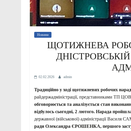
Новини
ЩОТИЖНЕВА РОБО
ДНІСТРОВСЬКІЙ
АДМ
02.02.2026
admin
Традиційно у ході щотижневих робочих нара
райдержадміністрації, представниками ТП Ц
обговорюється та аналізується стан виконанн
відбулось сьогодні, 2 лютого. Нарада пройш
державної (військової) адміністрації Васил
ради Олександра ЄРОШЕНКА, першого зас