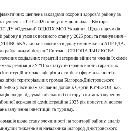
філактичних щеплень закладами охорони здоров’я району за
 щеплень з 01.01.2026 присутнім доповідала Вікторія
 РВП ДУ «Одеський ОЦКПХ МОЗ України». Щодо підсумків
рії району в умовах воєнного стану у 2025 році та планування –
УШІВСЬКА, т.в.о.начальника відділу економіки та АПР РДА.
літики райдержадміністрації Світлана СЕНОПАЛЬНИКОВА
печення соціальних гарантій ветеранів війни та членів їх сімей
ках реалізації ЗУ “Про статус ветеранів війни, гарантії їх
 інституційних закладів різних типів та форм власності на
ах дітей територіальних громад Білгород-Дністровського
8 №866 учасникам засідання доповів Сергій КУЧЕРОВ, в.о.
ацію щодо підсумків діяльності сектору з питань залучення
айонної державної адміністрації за 2025 рік присутнім довела
нь залучення інвестицій та туризму.
формація щодо стану злочинності на території району, аналіз
минулий тиждень від начальника Білгород-Дністровського