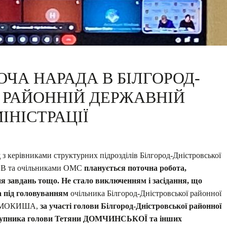
ЧА НАРАДА В БІЛГОРОД-
 РАЙОННІЙ ДЕРЖАВНІЙ
ІНІСТРАЦІЇ
д
з керівниками структурних підрозділів Білгород-Дністровської
ОВВ та очільниками ОМС
планується поточна робота,
я завдань тощо. Не стало виключенням і засідання, що
ла під головуванням
очільника Білгород-Дністровської районної
я САМОКИША,
за участі голови Білгород-Дністровської районної
тупника голови Тетяни ДОМЧИНСЬКОЇ та інших