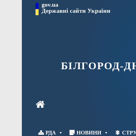
Перейти
gov.ua
до
Державні сайти України
вмісту
БІЛГОРОД-
РДА
НОВИНИ
СТРУ