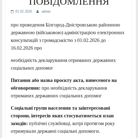
ПОВІДОМЛЕННЯ
01.02.2026
admin
про проведення Білгород-Дністровською районною
державною (військовою) адміністрацією електронних
консультацій з громадськістю з 01.02.2026 до
16.02.2026 про
необхідність декларування отриманих державних
соціальних допомог
Питання або назва про
є
кту акта, винесеного на
обговорення:
про необхідність декларування
отриманих державних соціальних допомог
Соціальні групи населення та заінтересовані
сторони, інтересів яких стосуватиметься план
заходів:
публічні службовці, котрі протягом року
отримували державні соціальні допомоги.