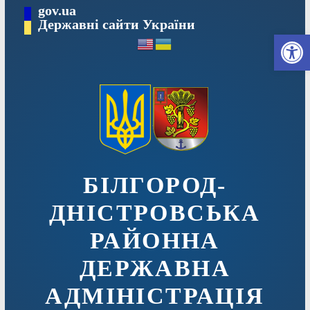
Перейти
gov.ua
до
Державні сайти України
Ві
вмісту
БІЛГОРОД-
ДНІСТРОВСЬКА
РАЙОННА
ДЕРЖАВНА
АДМІНІСТРАЦІЯ