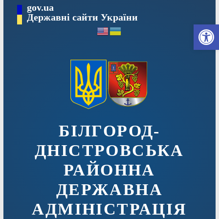
Перейти
gov.ua
до
Державні сайти України
Ві
вмісту
БІЛГОРОД-
ДНІСТРОВСЬКА
РАЙОННА
ДЕРЖАВНА
АДМІНІСТРАЦІЯ