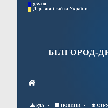
Перейти
gov.ua
до
Державні сайти України
вмісту
БІЛГОРОД-
РДА
НОВИНИ
СТРУ