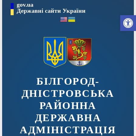
Перейти
gov.ua
до
Державні сайти України
Ві
вмісту
БІЛГОРОД-
ДНІСТРОВСЬКА
РАЙОННА
ДЕРЖАВНА
АДМІНІСТРАЦІЯ