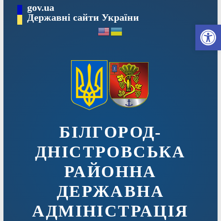
Перейти
gov.ua
до
Державні сайти України
Ві
вмісту
БІЛГОРОД-
ДНІСТРОВСЬКА
РАЙОННА
ДЕРЖАВНА
АДМІНІСТРАЦІЯ