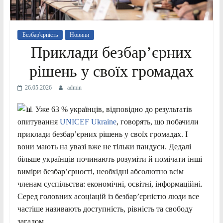
Безбар'єрність
Новини
Приклади безбар’єрних
рішень у своїх громадах
26.05.2026
admin
Уже 63 % українців, відповідно до результатів
опитування
UNICEF Ukraine
, говорять, що побачили
приклади безбар’єрних рішень у своїх громадах. І
вони мають на увазі вже не тільки пандуси. Дедалі
більше українців починають розуміти й помічати інші
виміри безбар’єрності, необхідні абсолютно всім
членам суспільства: економічні, освітні, інформаційні.
Серед головних асоціацій із безбар’єрністю люди все
частіше називають доступність, рівність та свободу
загалом.