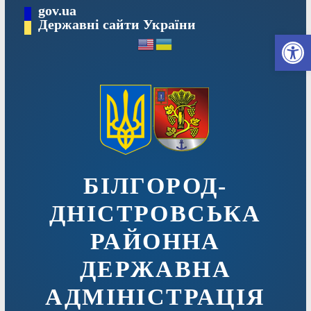
Перейти
gov.ua
до
Державні сайти України
Ві
вмісту
БІЛГОРОД-
ДНІСТРОВСЬКА
РАЙОННА
ДЕРЖАВНА
АДМІНІСТРАЦІЯ