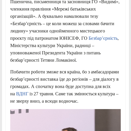
Пшенична, письменниця та засновниця ГО «Видимі»,
членкиня правління «Мережі батьківських
організацій». А буквально намалювали тезу
«Безбар’єрність – це коли можеш за словами бачити
людину» учасники однойменного мистецького
проєкту під патронатом ЮНІСЕФ, ГО
Безбар’єрність
,
Міністерства культури України, радниці –
уповноваженої Президента України з питань
безбар’єрності Тетяни Ломакіної.
Побачити роботи зможе вся країна, бо з амбасадорами
безбар’єрності виставка їде до регіонів – для діалогу в
громадах. А спочатку вона буде доступна для всіх
на
ВДНГ
із 27 травня. Саме так змінюється культура –
не зверху вниз, а всюди водночас.