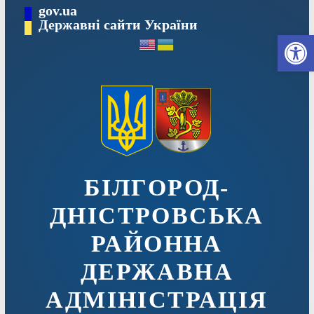
Перейти
gov.ua
до
Державні сайти України
Ві
вмісту
БІЛГОРОД-
ДНІСТРОВСЬКА
РАЙОННА
ДЕРЖАВНА
АДМІНІСТРАЦІЯ