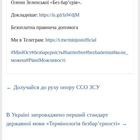
Олени Зеленської «Без бар’єрів».
Докладніше:
https://is.gd/faWdjM
Безоплатна правнича допомога
Ми в Телеграм:
https://t.me/minjustofficial
#МінЮст
#безбарєрність
#barrierfree
#bezbariernist
#коли_
можеш
#РівніМожливості
←
Долучайся до руху опору ССО ЗСУ
В Україні запроваджено перший стандарт
державної мови «Термінологія безбар’єрності»
→