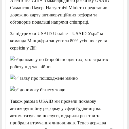
Агентства США з міжнародного розвитку USAID
Самантою Пауер. На зустрічі Міністр представив
дорожню карту антикорупційних реформ та
обговорив подальші напрями співпраці.
За підтримки USAID Ukraine – USAID Україна
команда Мінцифри запустила 80% усіх послуг та
сервісів у Дії:
допомогу по безробіттю для тих, хто втратив
роботу під час війни
заяву про пошкоджене майно
допомогу бізнесу тощо
Також разом з USAID ми провели показову
антикорупційну реформу у сфері будівництва:
автоматизували послуги, відкрили реєстри та
прибрали втручання чиновників. Тепер держава