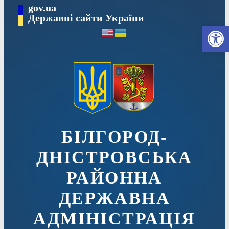
Перейти
gov.ua
до
Державні сайти України
Ві
вмісту
БІЛГОРОД-
ДНІСТРОВСЬКА
РАЙОННА
ДЕРЖАВНА
АДМІНІСТРАЦІЯ