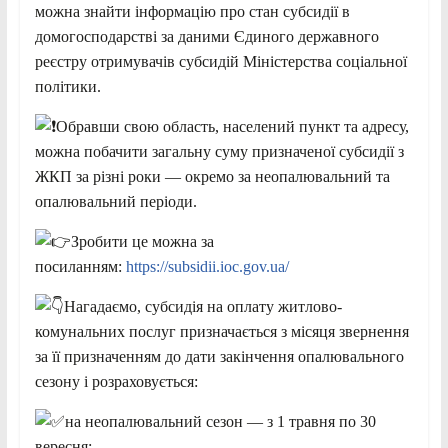
можна знайти інформацію про стан субсидії в
домогосподарстві за даними Єдиного державного
реєстру отримувачів субсидій Міністерства соціальної
політики.
Обравши свою область, населений пункт та адресу,
можна побачити загальну суму призначеної субсидії з
ЖКП за різні роки — окремо за неопалювальний та
опалювальний періоди.
Зробити це можна за
посиланням:
https://subsidii.ioc.gov.ua/
Нагадаємо, субсидія на оплату житлово-
комунальних послуг призначається з місяця звернення
за її призначенням до дати закінчення опалювального
сезону і розраховується:
на неопалювальний сезон — з 1 травня по 30
вересня;