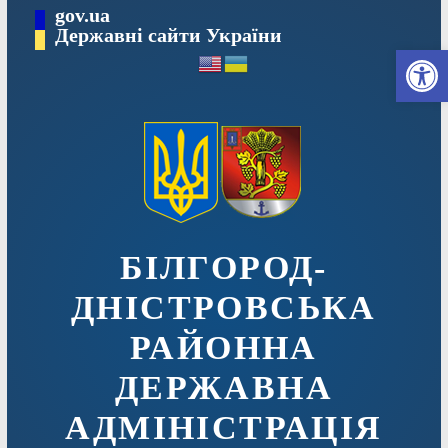
Перейти
gov.ua
до
Державні сайти України
Ві
вмісту
БІЛГОРОД-
ДНІСТРОВСЬКА
РАЙОННА
ДЕРЖАВНА
АДМІНІСТРАЦІЯ