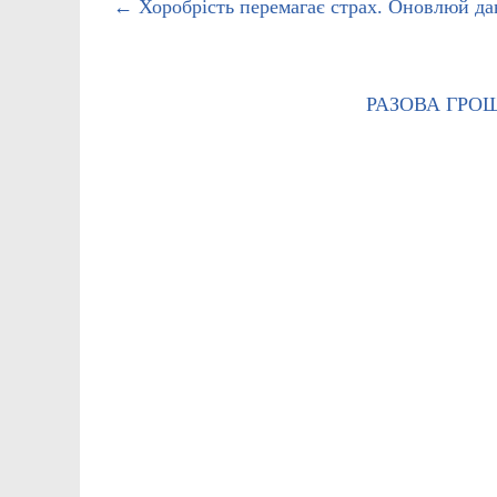
←
Хоробрість перемагає страх. Оновлюй да
РАЗОВА ГРО