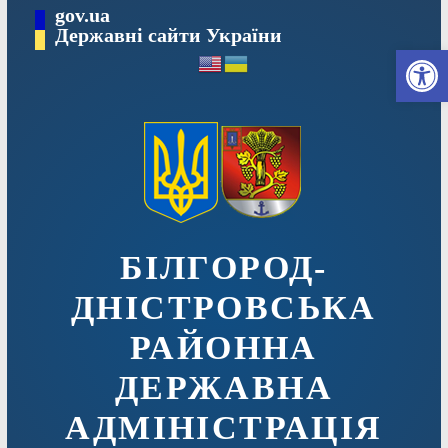
Перейти
gov.ua
до
Державні сайти України
Ві
вмісту
БІЛГОРОД-
ДНІСТРОВСЬКА
РАЙОННА
ДЕРЖАВНА
АДМІНІСТРАЦІЯ