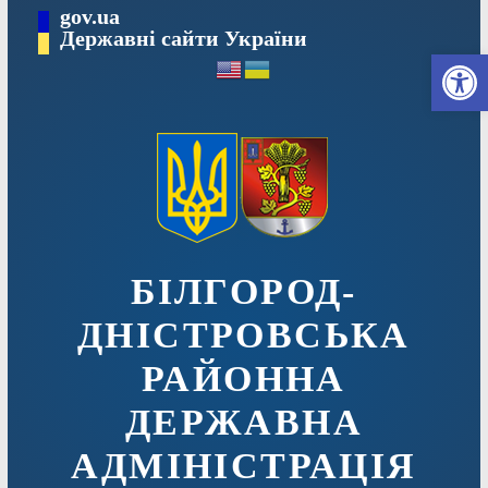
Перейти
gov.ua
до
Державні сайти України
Ві
вмісту
БІЛГОРОД-
ДНІСТРОВСЬКА
РАЙОННА
ДЕРЖАВНА
АДМІНІСТРАЦІЯ