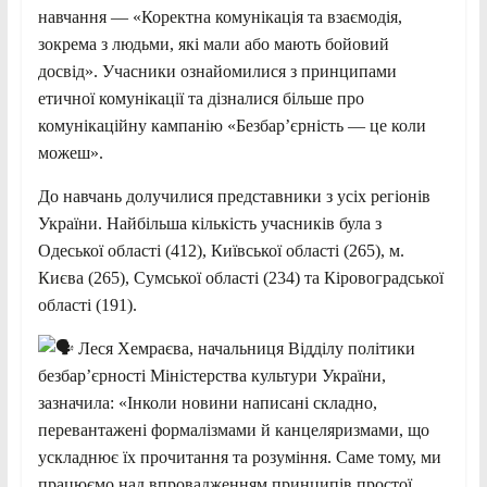
навчання — «Коректна комунікація та взаємодія,
зокрема з людьми, які мали або мають бойовий
досвід». Учасники ознайомилися з принципами
етичної комунікації та дізналися більше про
комунікаційну кампанію «Безбар’єрність — це коли
можеш».
До навчань долучилися представники з усіх регіонів
України. Найбільша кількість учасників була з
Одеської області (412), Київської області (265), м.
Києва (265), Сумської області (234) та Кіровоградської
області (191).
Леся Хемраєва, начальниця Відділу політики
безбар’єрності Міністерства культури України,
зазначила: «Інколи новини написані складно,
перевантажені формалізмами й канцеляризмами, що
ускладнює їх прочитання та розуміння. Саме тому, ми
працюємо над впровадженням принципів простої