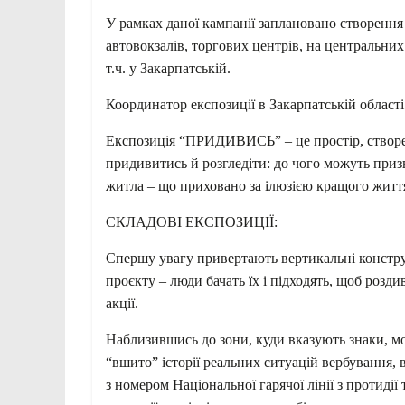
У рамках даної кампанії заплановано створен
автовокзалів, торгових центрів, на центральних
т.ч. у Закарпатській.
Координатор експозиції в Закарпатській област
Експозиція “ПРИДИВИСЬ” – це простір, створе
придивитись й розгледіти: до чого можуть приз
житла – що приховано за ілюзією кращого житт
СКЛАДОВІ ЕКСПОЗИЦІЇ:
Спершу увагу привертають вертикальні конструк
проєкту – люди бачать їх і підходять, щоб розд
акції.
Наблизившись до зони, куди вказують знаки, мо
“вшито” історії реальних ситуацій вербування, 
з номером Національної гарячої лінії з протидії 