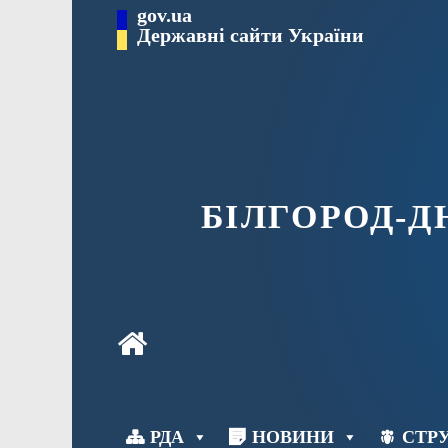
Перейти
gov.ua
до
Державні сайти України
вмісту
БІЛГОРОД-
РДА
НОВИНИ
СТРУ