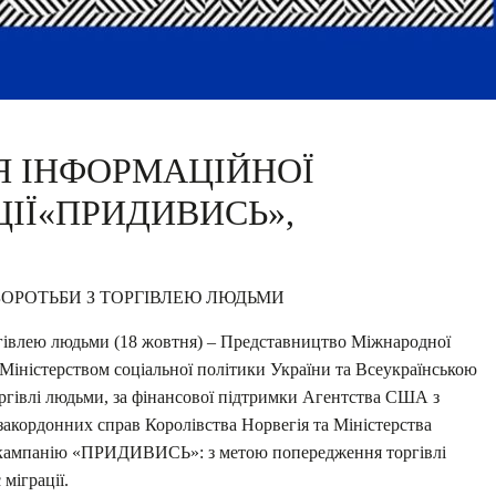
Я ІНФОРМАЦІЙНОЇ
ІЇ«ПРИДИВИСЬ»,
ОРОТЬБИ З ТОРГІВЛЕЮ ЛЮДЬМИ
ргівлею людьми (18 жовтня) – Представництво Міжнародної
 з Міністерством соціальної політики України та Всеукраїнською
торгівлі людьми, за фінансової підтримки Агентства США з
 закордонних справ
Королівства Норвегія та Міністерства
у кампанію «ПРИДИВИСЬ»: з метою попередження торгівлі
міграції.