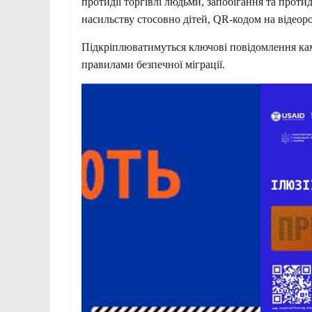
протидії торгівлі людьми, запобігання та протид
насильству стосовно дітей, QR-кодом на відеор
Підкріплюватимуться ключові повідомлення кам
правилами безпечної міграції.