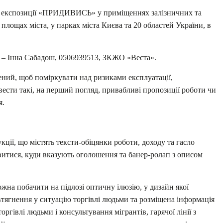
ня експозиції «ПРИДИВИСЬ» у приміщеннях залізничних та
 площах міста, у парках міста Києва та 20 областей України, в
і – Інна Сабадош, 0506939513, ЗКЖО «Веста».
ний, щоб поміркувати над ризиками експлуатації,
вести такі, на перший погляд, привабливі пропозиції роботи чи
я.
ції, що містять тексти-обіцянки роботи, доходу та гасло
ивитися, куди вказують оголошення та банер-ролап з описом
жна побачити на підлозі оптичну ілюзію, у дизайн якої
втягнення у ситуацію торгівлі людьми та розміщена інформація
торгівлі людьми і консультування мігрантів, гарячої лінії з