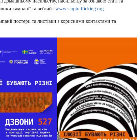
ії домашньому насильству, насильству за ознакою статі та
олики кампанії та вебсайт
www.stoptrafficking.org.
панії постери та листівки з корисними контактами та