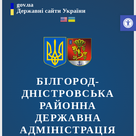
Перейти
gov.ua
до
Державні сайти України
Ві
вмісту
БІЛГОРОД-
ДНІСТРОВСЬКА
РАЙОННА
ДЕРЖАВНА
АДМІНІСТРАЦІЯ