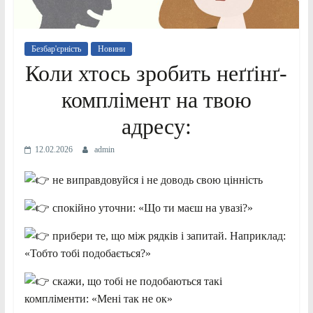
Безбар'єрність
Новини
Коли хтось зробить неґґінґ-
комплімент на твою
адресу:
12.02.2026
admin
не виправдовуйся і не доводь свою цінність
спокійно уточни: «Що ти маєш на увазі?»
прибери те, що між рядків і запитай. Наприклад:
«Тобто тобі подобається?»
скажи, що тобі не подобаються такі
компліменти: «Мені так не ок»