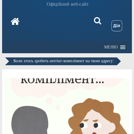
Офіційний веб-сайт
МЕНЮ
Коли хтось зробить неґґінґ-комплімент на твою адресу: