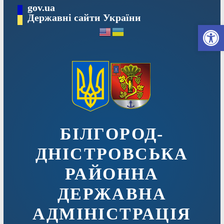
Перейти
gov.ua
до
Державні сайти України
Ві
вмісту
БІЛГОРОД-
ДНІСТРОВСЬКА
РАЙОННА
ДЕРЖАВНА
АДМІНІСТРАЦІЯ