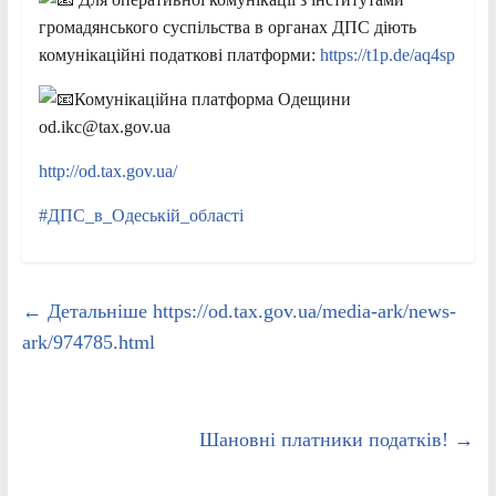
громадянського суспільства в органах ДПС діють
комунікаційні податкові платформи:
https://t1p.de/aq4sp
Комунікаційна платформа Одещини
od.ikc@tax.gov.ua
http://od.tax.gov.ua/
#ДПС_в_Одеській_області
←
Детальніше https://od.tax.gov.ua/media-ark/news-
ark/974785.html
Шановні платники податків!
→