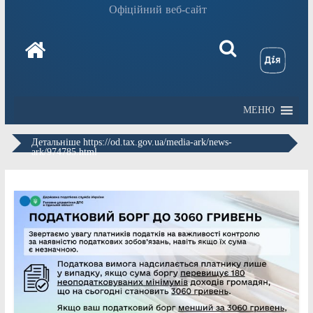
Офіційний веб-сайт
МЕНЮ
Детальніше https://od.tax.gov.ua/media-ark/news-
ark/974785.html