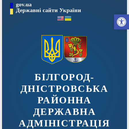
Перейти
gov.ua
до
Державні сайти України
Ві
вмісту
БІЛГОРОД-
ДНІСТРОВСЬКА
РАЙОННА
ДЕРЖАВНА
АДМІНІСТРАЦІЯ