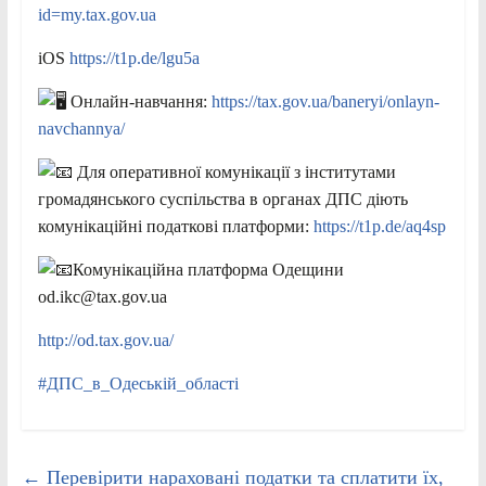
id=my.tax.gov.ua
iOS
https://t1p.de/lgu5a
Онлайн-навчання:
https://tax.gov.ua/baneryi/onlayn-
navchannya/
Для оперативної комунікації з інститутами
громадянського суспільства в органах ДПС діють
комунікаційні податкові платформи:
https://t1p.de/aq4sp
Комунікаційна платформа Одещини
od.ikc@tax.gov.ua
http://od.tax.gov.ua/
#ДПС_в_Одеській_області
←
Перевірити нараховані податки та сплатити їх,