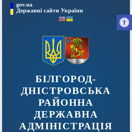
Перейти
gov.ua
до
Державні сайти України
Ві
вмісту
БІЛГОРОД-
ДНІСТРОВСЬКА
РАЙОННА
ДЕРЖАВНА
АДМІНІСТРАЦІЯ