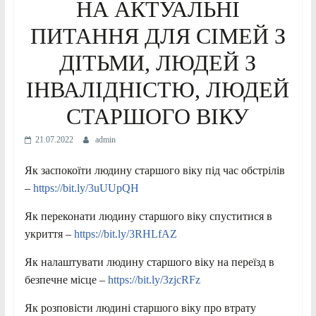
НА АКТУАЛЬНІ
ПИТАННЯ ДЛЯ СІМЕЙ З
ДІТЬМИ, ЛЮДЕЙ З
ІНВАЛІДНІСТЮ, ЛЮДЕЙ
СТАРШОГО ВІКУ
21.07.2022
admin
Як заспокоїти людину старшого віку під час обстрілів
–
https://bit.ly/3uUUpQH
Як переконати людину старшого віку спуститися в
укриття –
https://bit.ly/3RHLfAZ
Як налаштувати людину старшого віку на переїзд в
безпечне місце –
https://bit.ly/3zjcRFz
Як розповісти людині старшого віку про втрату