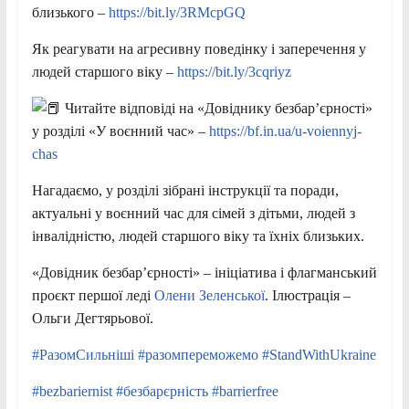
близького –
https://bit.ly/3RMcpGQ
Як реагувати на агресивну поведінку і заперечення у
людей старшого віку –
https://bit.ly/3cqriyz
Читайте відповіді на «Довіднику безбар’єрності»
у розділі «У воєнний час» –
https://bf.in.ua/u-voiennyj-
chas
Нагадаємо, у розділі зібрані інструкції та поради,
актуальні у воєнний час для сімей з дітьми, людей з
інвалідністю, людей старшого віку та їхніх близьких.
«Довідник безбар’єрності» – ініціатива і флагманський
проєкт першої леді
Олени Зеленської
. Ілюстрація –
Ольги Дегтярьової.
#РазомСильніші
#разомпереможемо
#StandWithUkraine
#bezbariernist
#безбарєрність
#barrierfree