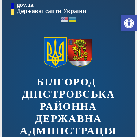
Перейти
gov.ua
до
Державні сайти України
Ві
вмісту
БІЛГОРОД-
ДНІСТРОВСЬКА
РАЙОННА
ДЕРЖАВНА
АДМІНІСТРАЦІЯ