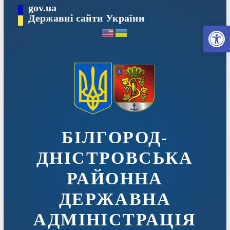
Перейти
gov.ua
до
Державні сайти України
Ві
вмісту
БІЛГОРОД-
ДНІСТРОВСЬКА
РАЙОННА
ДЕРЖАВНА
АДМІНІСТРАЦІЯ