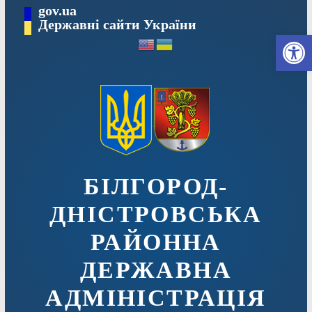
Перейти
gov.ua
до
Державні сайти України
Ві
вмісту
БІЛГОРОД-
ДНІСТРОВСЬКА
РАЙОННА
ДЕРЖАВНА
АДМІНІСТРАЦІЯ