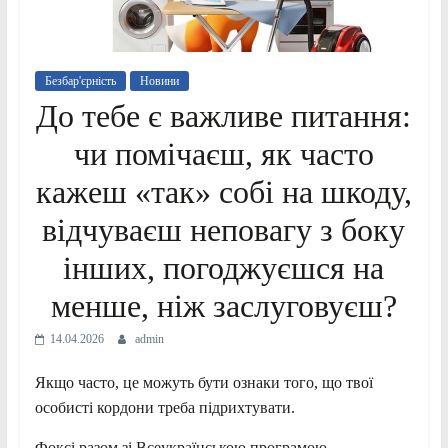
Безбар'єрність
Новини
До тебе є важливе питання:
чи помічаєш, як часто
кажеш «так» собі на шкоду,
відчуваєш неповагу з боку
інших, погоджуєшся на
менше, ніж заслуговуєш?
14.04.2026
admin
Якщо часто, це можуть бути ознаки того, що твої
особисті кордони треба підрихтувати.
Фоксі разом зі Всеукраїнською програмою