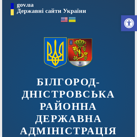
Перейти
gov.ua
до
Державні сайти України
Ві
вмісту
БІЛГОРОД-
ДНІСТРОВСЬКА
РАЙОННА
ДЕРЖАВНА
АДМІНІСТРАЦІЯ