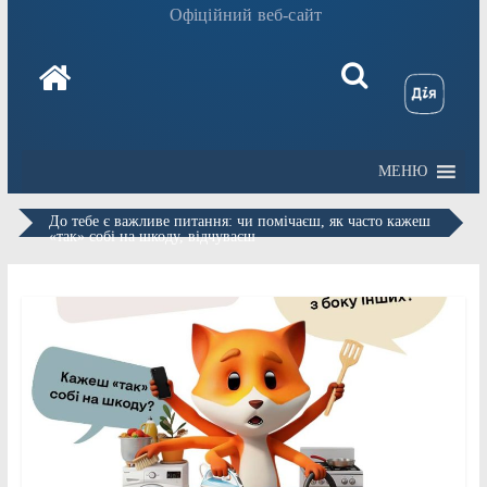
Офіційний веб-сайт
МЕНЮ
До тебе є важливе питання: чи помічаєш, як часто кажеш
«так» собі на шкоду, відчуваєш