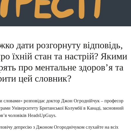
жко дати розгорнуту відповідь,
ро їхній стан та настрій? Якими
рять про ментальне здоров’я та
рити цей словник?
ми словами» розповідає доктор Джон Огроднійчук – професор
грами Університету Британської Колумбії в Канаді, засновний
ов’я чоловіків HeadsUpGuys.
овічу депресію з Джоном Огороднічуком слухайте на всіх