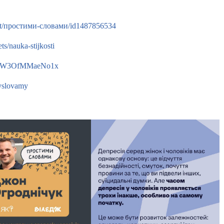
cast/простими-словами/id1487856534
ts/nauka-stijkosti
SCZFW3OfMMaeNo1x
yslovamy