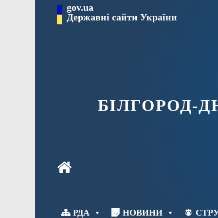
Перейти
gov.ua
до
Державні сайти України
вмісту
БІЛГОРОД-
РДА
НОВИНИ
СТРУ