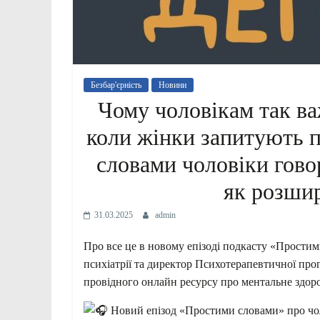
Безбар'єрність
Новини
Чому чоловікам так ва
коли жінки запитують п
словами чоловіки гово
як розши
31.03.2025
admin
Про все це в новому епізоді подкасту «Прости
психіатрії та директор Психотерапевтичної про
провідного онлайн ресурсу про ментальне здор
Новий епізод «Простими словами» про чол