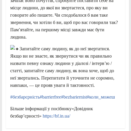
зачіпає воно почуттів, спробуйте поставити себе на
місце людини, до якої ви звертаєтеся, про яку ви
говорите або пишете. Чи сподобалося б вам таке
звернення, чи хотіли б ви, щоб про вас говорили так?
Пам’ятайте, на першому місці завжди має бути
людина.
Запитайте саму людину, як до неї звертатися.
Якщо ви не знаєте, як звернутися чи як правильно
назвати певну ознаку людини у діалозі / інтерв’ю /
статті, запитайте саму людину, як вона хоче, щоб до
неї звертались. Перепитати й уточнити не соромно,
навпаки, — це прояв уваги й тактовності.
#безбарєрність
#barrierfree
#bezbariernist
#коли_можеш
Більше інформації у посібнику«Довідник
безбар’єрності»
https://bf.in.ua/