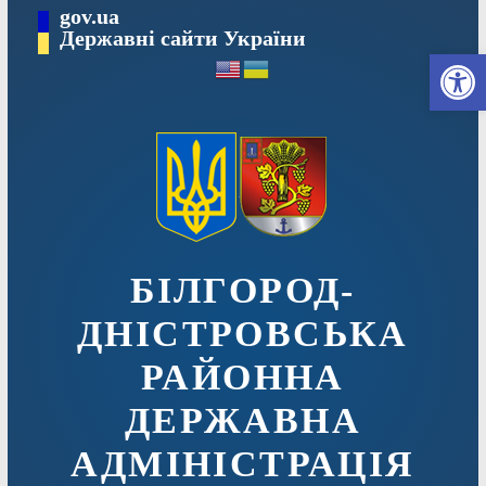
Перейти
gov.ua
до
Державні сайти України
Ві
вмісту
БІЛГОРОД-
ДНІСТРОВСЬКА
РАЙОННА
ДЕРЖАВНА
АДМІНІСТРАЦІЯ