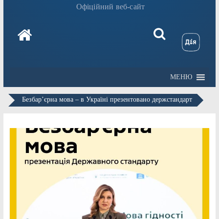
Офіційний веб-сайт
МЕНЮ
Безбар’єрна мова – в Україні презентовано держстандарт