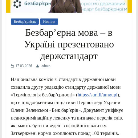
Безбар'єрність
Новини
Безбар’єрна мова – в
Україні презентовано
держстандарт
17.03.2026
admin
Національна комісія зі стандартів державної мови
схвалила другу редакцію стандарту державної мови
«Термінологія безбар’єрності» (
https://surl.li/umgupl
),
що є продовженням ініціативи Першої леді України
Олени Зеленської «Беж бар’єрів». Документ уніфікує
недискримінаційну лексику та визначає перелік слів,
які мають бути виведені з офіційного вжитку.
Затверджені норми охоплюють понад 100 термінів.