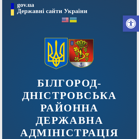
Перейти
gov.ua
до
Державні сайти України
Ві
вмісту
БІЛГОРОД-
ДНІСТРОВСЬКА
РАЙОННА
ДЕРЖАВНА
АДМІНІСТРАЦІЯ