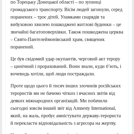
по Торецьку Донецької області – по зупинці
громадського транспорту. Вісім людей загинули, серед
поранених – троє дітей. Уламками снарядів та
вибуховою хвилею пошкоджені житлові будинки – це
звичайні багатоповерхівки. Також пошкоджена церква
– Свято-Пантелеймонівський храм, священик
поранений.
Це був свідомий удар окупантів, черговий акт терору
– цинічний і прорахований. Вони знали, куди бʼють, і
вочевидь хотіли, щоб люди постраждали.
Проте щодо цього й тисяч інших злочинів російських
терористів ми не бачимо чітких і вчасних звітів від
деяких міжнародних організацій. Ми побачили
сьогодні зовсім інший звіт від Amnesty International,
який, на жаль, пробує амністувати державу-терориста
й перекласти відповідальність з агресора на жертву.