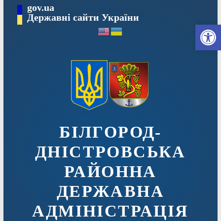
Перейти
gov.ua
до
Державні сайти України
Ві
вмісту
БІЛГОРОД-
ДНІСТРОВСЬКА
РАЙОННА
ДЕРЖАВНА
АДМІНІСТРАЦІЯ