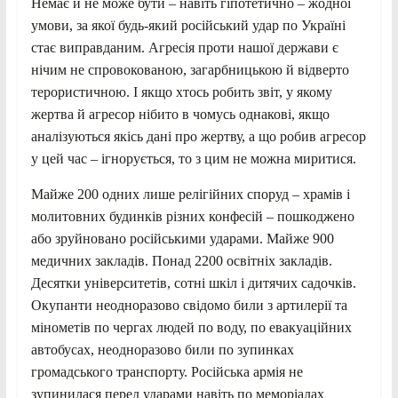
Немає й не може бути – навіть гіпотетично – жодної
умови, за якої будь-який російський удар по Україні
стає виправданим. Агресія проти нашої держави є
нічим не спровокованою, загарбницькою й відверто
терористичною. І якщо хтось робить звіт, у якому
жертва й агресор нібито в чомусь однакові, якщо
аналізуються якісь дані про жертву, а що робив агресор
у цей час – ігнорується, то з цим не можна миритися.
Майже 200 одних лише релігійних споруд – храмів і
молитовних будинків різних конфесій – пошкоджено
або зруйновано російськими ударами. Майже 900
медичних закладів. Понад 2200 освітніх закладів.
Десятки університетів, сотні шкіл і дитячих садочків.
Окупанти неодноразово свідомо били з артилерії та
мінометів по чергах людей по воду, по евакуаційних
автобусах, неодноразово били по зупинках
громадського транспорту. Російська армія не
зупинилася перед ударами навіть по меморіалах