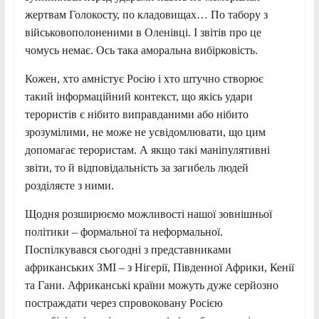
жертвам Голокосту, по кладовищах… По табору з
військовополоненими в Оленівці. І звітів про це
чомусь немає. Ось така аморальна вибірковість.
Кожен, хто амністує Росію і хто штучно створює
такий інформаційний контекст, що якісь удари
терористів є нібито виправданими або нібито
зрозумілими, не може не усвідомлювати, що цим
допомагає терористам. А якщо такі маніпулятивні
звіти, то й відповідальність за загибель людей
розділяєте з ними.
Щодня розширюємо можливості нашої зовнішньої
політики – формальної та неформальної.
Поспілкувався сьогодні з представниками
африканських ЗМІ – з Нігерії, Південної Африки, Кенії
та Гани. Африканські країни можуть дуже серйозно
постраждати через спровоковану Росією