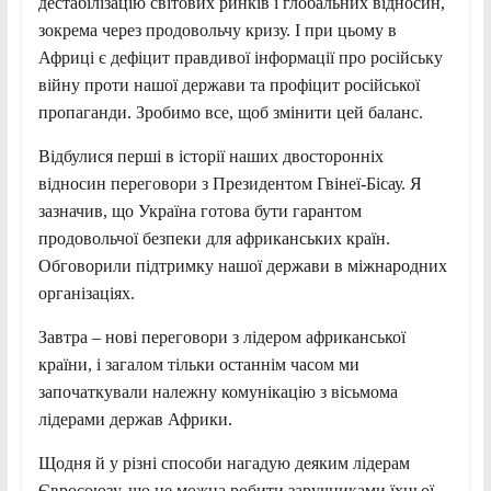
дестабілізацію світових ринків і глобальних відносин,
зокрема через продовольчу кризу. І при цьому в
Африці є дефіцит правдивої інформації про російську
війну проти нашої держави та профіцит російської
пропаганди. Зробимо все, щоб змінити цей баланс.
Відбулися перші в історії наших двосторонніх
відносин переговори з Президентом Гвінеї-Бісау. Я
зазначив, що Україна готова бути гарантом
продовольчої безпеки для африканських країн.
Обговорили підтримку нашої держави в міжнародних
організаціях.
Завтра – нові переговори з лідером африканської
країни, і загалом тільки останнім часом ми
започаткували належну комунікацію з вісьмома
лідерами держав Африки.
Щодня й у різні способи нагадую деяким лідерам
Євросоюзу, що не можна робити заручниками їхньої