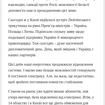
взаємодію, санкції проти Росії, можливості Бельгії
допомогти нам із проходженням цієї зими.
Сьогодні ж у Києві відбулася зустріч Люблінського
трикутника на рівні Премʼєр-міністрів – Україна,
Польща і Литва. Підписали спільну заяву щодо
подальшої підтримки України й міжнародного
правопорядку. Тож сьогодні – дуже насичений
дипломатичний день. День, який зміцнив і Україну, і
наших партнерів.
Цієї доби наші енергетики продовжили відновлення
системи. І маємо вже більше можливостей генерувати
й постачати електрику. Але, на жаль, ще недостатньо,
щоб зробити постачання повністю стабільним.
Станом на ранок уже вдвічі менше абонентів, ніж
учора ввечері, були відключені від електрики. Втім, у
14 областях і в Києві все ще діють обмеження для