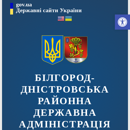
Перейти
gov.ua
до
Державні сайти України
Ві
вмісту
БІЛГОРОД-
ДНІСТРОВСЬКА
РАЙОННА
ДЕРЖАВНА
АДМІНІСТРАЦІЯ