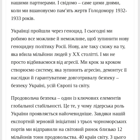
нашими партнерами. І свідомо – саме цими днями,
коли ми вшановуємо пам’ять жертв Голодомору 1932-
1933 років.
Українці пройшли через геноцид. І сьогодні ми
робимо все можливе й неможливе, щоб зупинити нову
геноцидну політику Росії. Нову, але таку схожу на ту,
яка вбила мільйони людей у ХХ столітті. І ми не
просто відбиваємося від агресії. Ми крок за кроком
створюємо систему, яка зупинить агресію, демонтує її
наслідки й гарантуватиме довготривалу безпеку –
безпеку Україні, усій Європі та світу.
Продовольча безпека – один із ключових елементів
глобальної стабільності. Це те, у чому лідерська роль
України проявляється найочевидніше. Завдяки нашій
експортній зерновій ініціативі з трьох чорноморських
портів ми відправили на світовий ринок близько 12
мільйонів тонн продовольства. 40 країн світу. З цього