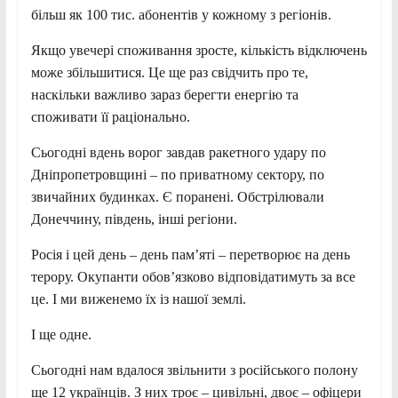
більш як 100 тис. абонентів у кожному з регіонів.
Якщо увечері споживання зросте, кількість відключень
може збільшитися. Це ще раз свідчить про те,
наскільки важливо зараз берегти енергію та
споживати її раціонально.
Сьогодні вдень ворог завдав ракетного удару по
Дніпропетровщині – по приватному сектору, по
звичайних будинках. Є поранені. Обстрілювали
Донеччину, південь, інші регіони.
Росія і цей день – день пам’яті – перетворює на день
терору. Окупанти обов’язково відповідатимуть за все
це. І ми виженемо їх із нашої землі.
І ще одне.
Сьогодні нам вдалося звільнити з російського полону
ще 12 українців. З них троє – цивільні, двоє – офіцери