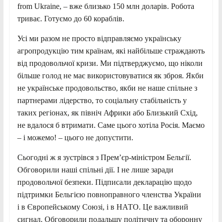
from Ukraine, – вже близько 150 млн доларів. Робота
триває. Готуємо до 60 кораблів.
Усі ми разом не просто відправляємо українську
агропродукцію тим країнам, які найбільше страждають
від продовольчої кризи. Ми підтверджуємо, що ніколи
більше голод не має використовуватися як зброя. Якби
не українське продовольство, якби не наше спільне з
партнерами лідерство, то соціальну стабільність у
таких регіонах, як північ Африки або Близький Схід,
не вдалося б втримати. Саме цього хотіла Росія. Маємо
– і можемо! – цього не допустити.
Сьогодні ж я зустрівся з Премʼєр-міністром Бельгії.
Обговорили наші спільні дії. І не лише заради
продовольчої безпеки. Підписали декларацію щодо
підтримки Бельгією повноправного членства України
і в Європейському Союзі, і в НАТО. Це важливий
сигнал. Обговорили подальшу політичну та оборонну