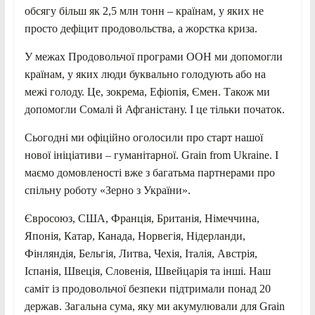
обсягу більш як 2,5 млн тонн – країнам, у яких не
просто дефіцит продовольства, а жорстка криза.
У межах Продовольчої програми ООН ми допомогли
країнам, у яких люди буквально голодують або на
межі голоду. Це, зокрема, Ефіопія, Ємен. Також ми
допомогли Сомалі й Афганістану. І це тільки початок.
Сьогодні ми офіційно оголосили про старт нашої
нової ініціативи – гуманітарної. Grain from Ukraine. І
маємо домовленості вже з багатьма партнерами про
спільну роботу «Зерно з України».
Євросоюз, США, Франція, Британія, Німеччина,
Японія, Катар, Канада, Норвегія, Нідерланди,
Фінляндія, Бельгія, Литва, Чехія, Італія, Австрія,
Іспанія, Швеція, Словенія, Швейцарія та інші. Наш
саміт із продовольчої безпеки підтримали понад 20
держав. Загальна сума, яку ми акумулювали для Grain