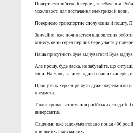
Повертаємо зв’язок, інтернет, телебачення. Ро
можливості для постачання електрики й води.
Повернемо транспортне сполучення й пошту. П
Звичайно, вже починається відновлення роботи о
бізнесу, який серед перших бере участь у пове
Наша присутність буде відчуватися! Буде відчув
Але прошу, будь ласка, не забувайте, що ситуац
міни. На жаль, загинув один із наших саперів, 
Прошу всіх херсонців бути дуже обережними й 
предмети.
Також триває затримання російських солдатів і 
диверсантів.
Слідчими вже задокументовано понад 400 російс
цивільних, і військових.