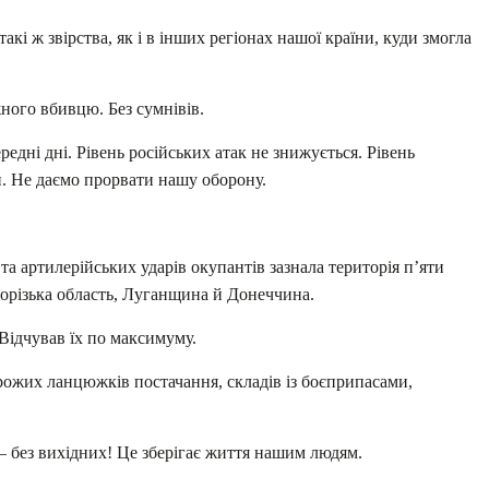
кі ж звірства, як і в інших регіонах нашої країни, куди змогла
ного вбивцю. Без сумнівів.
ередні дні. Рівень російських атак не знижується. Рівень
й. Не даємо прорвати нашу оборону.
та артилерійських ударів окупантів зазнала територія пʼяти
орізька область, Луганщина й Донеччина.
 Відчував їх по максимуму.
рожих ланцюжків постачання, складів із боєприпасами,
 без вихідних! Це зберігає життя нашим людям.