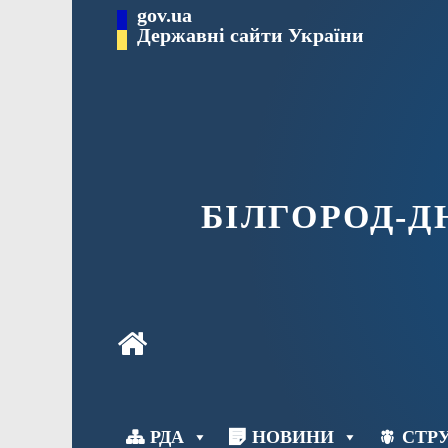
Перейти
gov.ua
до
Державні сайти України
вмісту
БІЛГОРОД-
РДА
НОВИНИ
СТРУ