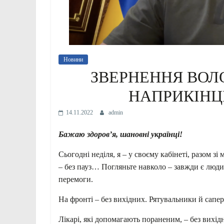
Новини
ЗВЕРНЕННЯ ВОЛ
НАПРИКІНЦІ
14.11.2022
admin
Бажаю здоров’я, шановні українці!
Сьогодні неділя, я – у своєму кабінеті, разом з
– без пауз… Погляньте навколо – завжди є люди
перемоги.
На фронті – без вихідних. Рятувальники й сапер
Лікарі, які допомагають пораненим, – без вихід