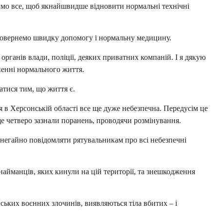
бимо все, щоб якнайшвидше відновити нормальні технічні
овернемо швидку допомогу і нормальну медицину.
рганів влади, поліції, деяких приватних компаній. І я дякую
рненні нормального життя.
атися тим, що життя є.
ія в Херсонській області все ще дуже небезпечна. Передусім це
ще четверо зазнали поранень, проводячи розмінування.
негайно повідомляти рятувальникам про всі небезпечні
найманців, яких кинули на цій території, та знешкодження
ьких воєнних злочинів, виявляються тіла вбитих – і