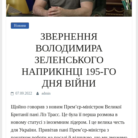
Новини
ЗВЕРНЕННЯ
ВОЛОДИМИРА
ЗЕЛЕНСЬКОГО
НАПРИКІНЦІ 195-ГО
ДНЯ ВІЙНИ
07.09.2022
admin
Щойно говорив з новим Прем’єр-міністром Великої
Британії пані Ліз Трасс. Це була її перша розмова в
новому статусі з іноземним лідером. І це велика честь
для України. Привітав пані Премʼєр-міністра з
початком роботи на посаді й відчуваю, що ми зможемо