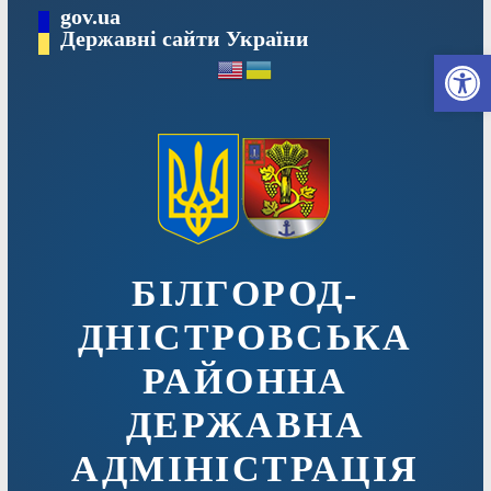
Перейти
gov.ua
до
Державні сайти України
Ві
вмісту
БІЛГОРОД-
ДНІСТРОВСЬКА
РАЙОННА
ДЕРЖАВНА
АДМІНІСТРАЦІЯ