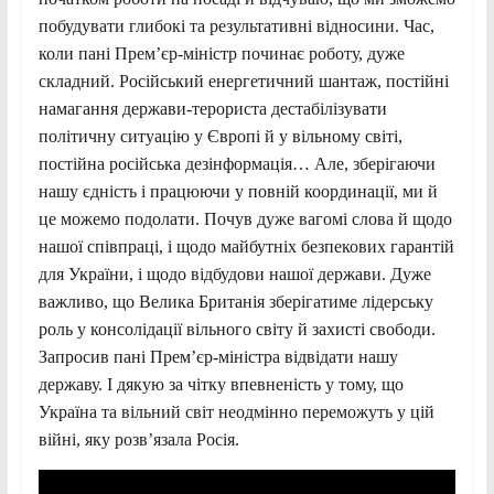
побудувати глибокі та результативні відносини. Час,
коли пані Премʼєр-міністр починає роботу, дуже
складний. Російський енергетичний шантаж, постійні
намагання держави-терориста дестабілізувати
політичну ситуацію у Європі й у вільному світі,
постійна російська дезінформація… Але, зберігаючи
нашу єдність і працюючи у повній координації, ми й
це можемо подолати. Почув дуже вагомі слова й щодо
нашої співпраці, і щодо майбутніх безпекових гарантій
для України, і щодо відбудови нашої держави. Дуже
важливо, що Велика Британія зберігатиме лідерську
роль у консолідації вільного світу й захисті свободи.
Запросив пані Прем’єр-міністра відвідати нашу
державу. І дякую за чітку впевненість у тому, що
Україна та вільний світ неодмінно переможуть у цій
війні, яку розв’язала Росія.