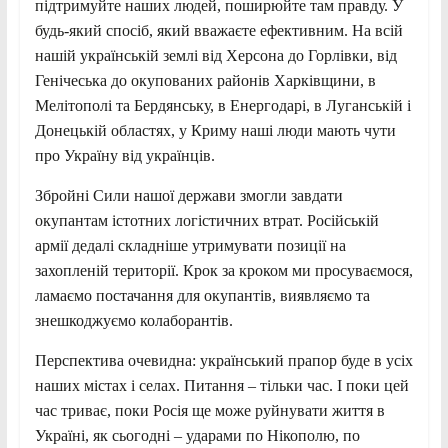
підтримуйте наших людей, поширюйте там правду. У
будь-який спосіб, який вважаєте ефективним. На всій
нашій українській землі від Херсона до Горлівки, від
Генічеська до окупованих районів Харківщини, в
Мелітополі та Бердянську, в Енергодарі, в Луганській і
Донецькій областях, у Криму наші люди мають чути
про Україну від українців.
Збройні Сили нашої держави змогли завдати
окупантам істотних логістичних втрат. Російській
армії дедалі складніше утримувати позиції на
захопленій території. Крок за кроком ми просуваємося,
ламаємо постачання для окупантів, виявляємо та
знешкоджуємо колаборантів.
Перспектива очевидна: український прапор буде в усіх
наших містах і селах. Питання – тільки час. І поки цей
час триває, поки Росія ще може руйнувати життя в
Україні, як сьогодні – ударами по Нікополю, по