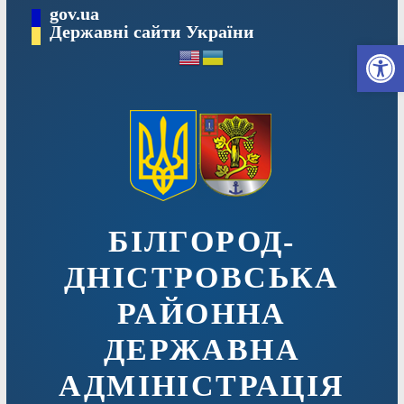
Перейти
gov.ua
до
Державні сайти України
Ві
вмісту
БІЛГОРОД-
ДНІСТРОВСЬКА
РАЙОННА
ДЕРЖАВНА
АДМІНІСТРАЦІЯ