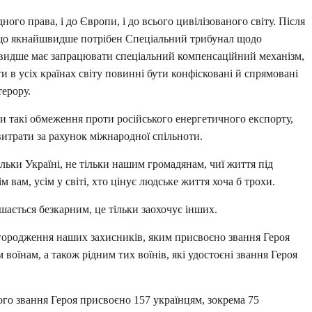
ного права, і до Європи, і до всього цивілізованого світу. Після
, що якнайшвидше потрібен Спеціальний трибунал щодо
йшвидше має запрацювати спеціальний компенсаційний механізм,
и в усіх країнах світу повинні бути конфісковані й спрямовані
терору.
такі обмеження проти російського енергетичного експорту,
витрати за рахунок міжнародної спільноти.
тільки Україні, не тільки нашим громадянам, чиї життя під
м вам, усім у світі, хто цінує людське життя хоча б трохи.
лишається безкарним, це тільки заохочує інших.
агородження наших захисників, яким присвоєно звання Героя
воїнам, а також рідним тих воїнів, які удостоєні звання Героя
ого звання Героя присвоєно 157 українцям, зокрема 75