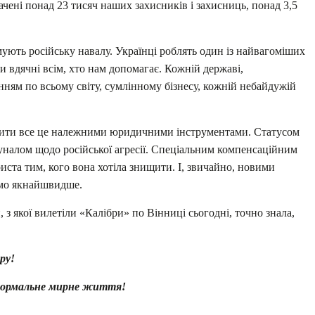
ені понад 23 тисяч наших захисників і захисниць, понад 3,5
ують російську навалу. Українці роблять один із найвагоміших
 ми вдячні всім, хто нам допомагає. Кожній державі,
ням по всьому світу, сумлінному бізнесу, кожній небайдужій
іпити все це належними юридичними інструментами. Статусом
уналом щодо російської агресії. Спеціальним компенсаційним
ста тим, кого вона хотіла знищити. І, звичайно, новими
само якнайшвидше.
, з якої вилетіли «Калібри» по Вінниці сьогодні, точно знала,
ру!
 нормальне мирне життя!