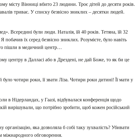
му місту Вінниці вбито 23 людини. Троє дітей до десяти років.
 завалів триває. У списку безвісно зниклих – десятки людей.
. Всередині були люди. Наталія, їй 40 років. Тетяна, їй 32
 Я побачив їх серед безвісно зниклих. Розумієте, було навіть
осто пішли в медичний центр…
му центру в Далласі або в Дрездені, не дай Боже, то як би це
 було чотири роки, її звати Ліза. Чотири роки дитині! Її мати у
коли в Нідерландах, у Гаазі, відбувалася конференція щодо
якій вирішували, що потрібно зробити, щоб кожен російський
у організацію, яка дозволяла б собі таку зухвалість? Убивати
том міжнародного обговорення.