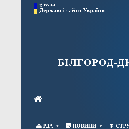
Перейти
gov.ua
до
Державні сайти України
вмісту
БІЛГОРОД-
РДА
НОВИНИ
СТРУ