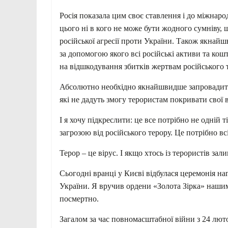
Росія показала цим своє ставлення і до міжнарод
цього ні в кого не може бути жодного сумніву
російської агресії проти України. Також якна
за допомогою якого всі російські активи та кошт
на відшкодування збитків жертвам російського 
Абсолютно необхідно якнайшвидше запровадити 
які не дадуть змогу терористам покривати свої 
І я хочу підкреслити: це все потрібно не одній 
загрозою від російського терору. Це потрібно всі
Терор – це вірус. І якщо хтось із терористів за
Сьогодні вранці у Києві відбулася церемонія н
України. Я вручив ордени «Золота Зірка» нашим 
посмертно.
Загалом за час повномасштабної війни з 24 лют