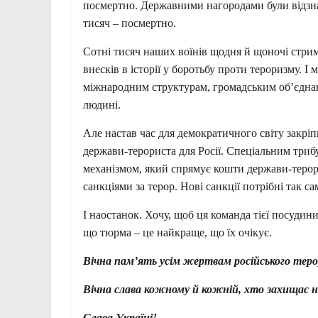
посмертно. Державними нагородами були відзнач
тисяч – посмертно.
Сотні тисяч наших воїнів щодня й щоночі стрим
внесків в історії у боротьбу проти тероризму. І
міжнародним структурам, громадським об’єднан
людині.
Але настав час для демократичного світу закр
держави-терориста для Росії. Спеціальним триб
механізмом, який спрямує кошти держави-терори
санкціями за терор. Нові санкції потрібні так 
І наостанок. Хочу, щоб ця команда тієї посудини
що тюрма – це найкраще, що їх очікує.
Вічна памʼять усім жертвам російського теро
Вічна слава кожному й кожній, хто захищає
Слава Україні!