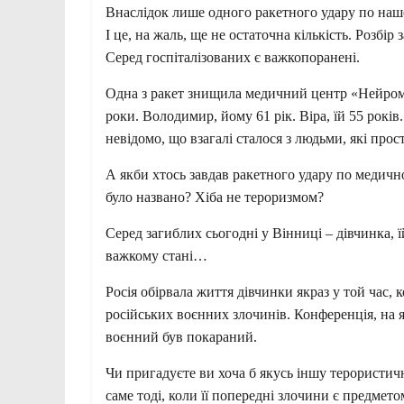
Внаслідок лише одного ракетного удару по нашо
І це, на жаль, ще не остаточна кількість. Розбір
Серед госпіталізованих є важкопоранені.
Одна з ракет знищила медичний центр «Нейромед»
роки. Володимир, йому 61 рік. Віра, їй 55 років.
невідомо, що взагалі сталося з людьми, які пр
А якби хтось завдав ракетного удару по медично
було названо? Хіба не тероризмом?
Серед загиблих сьогодні у Вінниці – дівчинка, їй
важкому стані…
Росія обірвала життя дівчинки якраз у той час, 
російських воєнних злочинів. Конференція, на 
воєнний був покараний.
Чи пригадуєте ви хоча б якусь іншу терористичн
саме тоді, коли її попередні злочини є предме