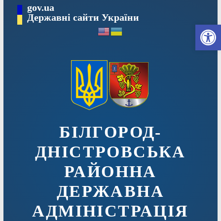
Перейти
gov.ua
до
Державні сайти України
Ві
вмісту
БІЛГОРОД-
ДНІСТРОВСЬКА
РАЙОННА
ДЕРЖАВНА
АДМІНІСТРАЦІЯ