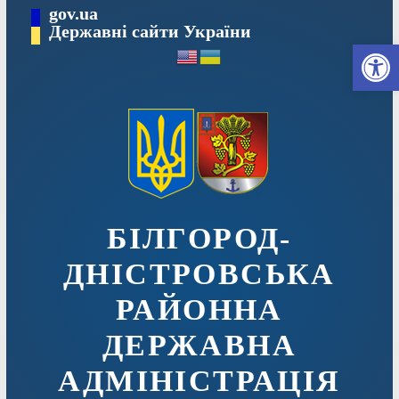
Перейти
gov.ua
до
Державні сайти України
Ві
вмісту
БІЛГОРОД-
ДНІСТРОВСЬКА
РАЙОННА
ДЕРЖАВНА
АДМІНІСТРАЦІЯ