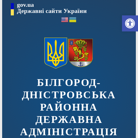
Перейти
gov.ua
до
Державні сайти України
Ві
вмісту
БІЛГОРОД-
ДНІСТРОВСЬКА
РАЙОННА
ДЕРЖАВНА
АДМІНІСТРАЦІЯ