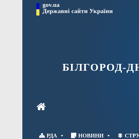
Перейти
gov.ua
до
Державні сайти України
вмісту
БІЛГОРОД-
РДА
НОВИНИ
СТРУ