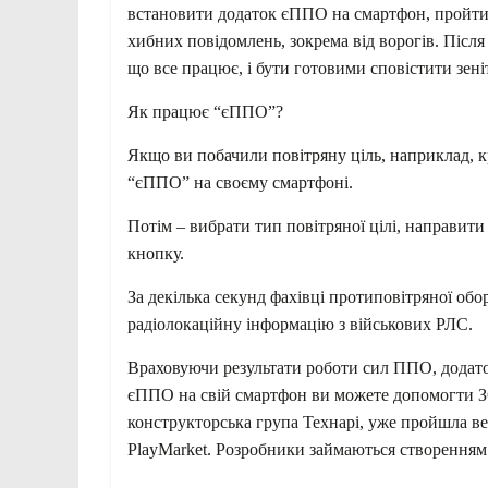
встановити додаток єППО на смартфон, пройти
хибних повідомлень, зокрема від ворогів. Післ
що все працює, і бути готовими сповістити зені
Як працює “єППО”?
Якщо ви побачили повітряну ціль, наприклад, к
“єППО” на своєму смартфоні.
Потім – вибрати тип повітряної цілі, направит
кнопку.
За декілька секунд фахівці протиповітряної об
радіолокаційну інформацію з військових РЛС.
Враховуючи результати роботи сил ППО, додат
єППО на свій смартфон ви можете допомогти ЗС
конструкторська група Технарі, уже пройшла в
PlayMarket. Розробники займаються створенням ве