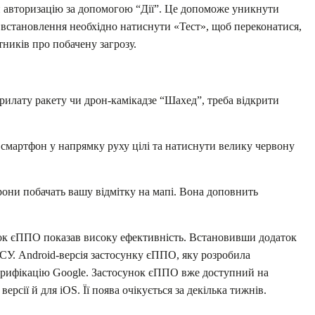
 авторизацію за допомогою “Дії”. Це допоможе уникнути
я встановлення необхідно натиснути «Тест», щоб переконатися,
тників про побачену загрозу.
рилату ракету чи дрон-камікадзе “Шахед”, треба відкрити
и смартфон у напрямку руху цілі та натиснути велику червону
орони побачать вашу відмітку на мапі. Вона доповнить
ок єППО показав високу ефективність. Встановивши додаток
У. Android-версія застосунку єППО, яку розробила
ерифікацію Google. Застосунок єППО вже доступний на
рсії й для iOS. Її поява очікується за декілька тижнів.