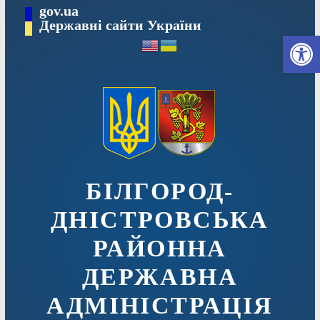
Перейти
gov.ua
до
Державні сайти України
Ві
вмісту
БІЛГОРОД-
ДНІСТРОВСЬКА
РАЙОННА
ДЕРЖАВНА
АДМІНІСТРАЦІЯ